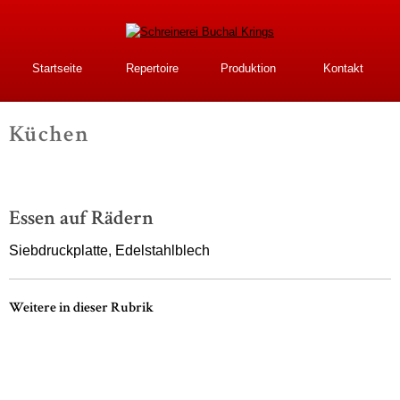
Direkt
zum
Inhalt
Schreinerei Buchal
Startseite
Repertoire
Produktion
Kontakt
Krings
Küchen
-
Essen auf Rädern
Siebdruckplatte, Edelstahlblech
Weitere in dieser Rubrik