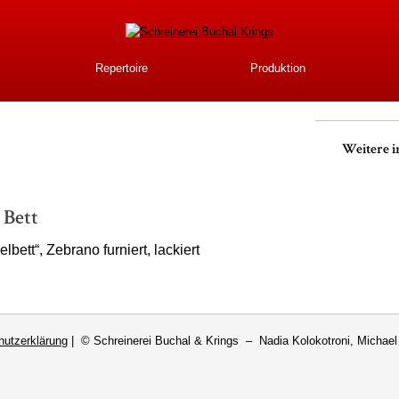
Direkt
zum
Inhalt
nerei Buchal Krings
Repertoire
Produktion
Weitere i
 Bett
bett“, Zebrano furniert, lackiert
hutzerklärung
| © Schreinerei Buchal & Krings – Nadia Kolokotroni, Michae